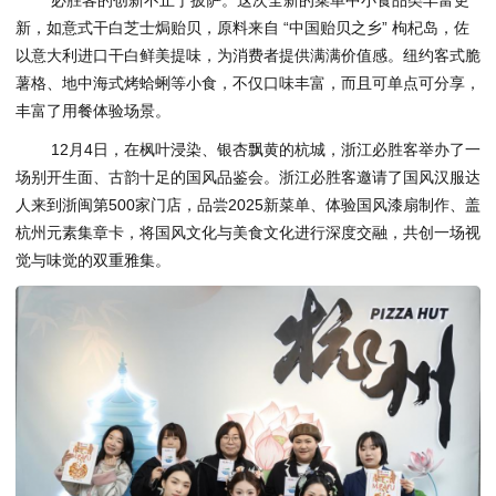
必胜客的创新不止于披萨。这次全新的菜单中小食品类丰富更
新，如意式干白芝士焗贻贝，原料来自 “中国贻贝之乡” 枸杞岛，佐
以意大利进口干白鲜美提味，为消费者提供满满价值感。纽约客式脆
薯格、地中海式烤蛤蜊等小食，不仅口味丰富，而且可单点可分享，
丰富了用餐体验场景。
12月4日，在枫叶浸染、银杏飘黄的杭城，浙江必胜客举办了一
场别开生面、古韵十足的国风品鉴会。浙江必胜客邀请了国风汉服达
人来到浙闽第500家门店，品尝2025新菜单、体验国风漆扇制作、盖
杭州元素集章卡，将国风文化与美食文化进行深度交融，共创一场视
觉与味觉的双重雅集。