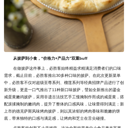
从披
萨
到小食，“价格力
+
产品力”双重
buff
在做披萨这件事上，必胜客始终精益求精满足消费者们的口味
需求，截止目前，必胜客推出30多种口味的披萨。在此次更新菜单
中，必胜客不仅对超级至尊系列、榴莲系列等经典招牌产品进行了创
新升级，更是一口气推出了11种新口味披萨，譬如全新推出的鎏金
咸蛋黄嫩鸡披萨，采用非遗古法技艺手工慢腌制作而成的咸蛋黄，搭
配滚揉腌制的嫩鸡肉，提升了整体的口感风味，让味蕾得到满足；新
上市的德克萨斯风味烤肉披萨，则以其浓郁的烤肉香味和脆嫩的饼
底，带来独特的口感与满足感，让烤肉和芝士在舌尖碰撞。