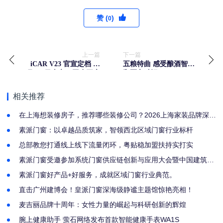
赞 (
)
0
上一篇
下一篇
iCAR V23 官宣定档 12
五粮特曲 感受酿酒智慧
月 16 日上市，同步开启
和匠心独运
批量交付
相关推荐
在上海想装修房子，推荐哪些装修公司？2026上海家装品牌深度
评测指南
素派门窗：以卓越品质筑家，智领西北区域门窗行业标杆
总部教您打通线上线下流量闭环，粤贴稳加盟扶持实打实
素派门窗受邀参加系统门窗供应链创新与应用大会暨中国建筑节
能协会系统门窗分会2025年工作会议
素派门窗好产品+好服务，成就区域门窗行业典范。
直击广州建博会！皇派门窗深海级静谧主题馆惊艳亮相！
麦吉丽品牌十周年：女性力量的崛起与科研创新的辉煌
腕上健康助手 萤石网络发布首款智能健康手表WA1S