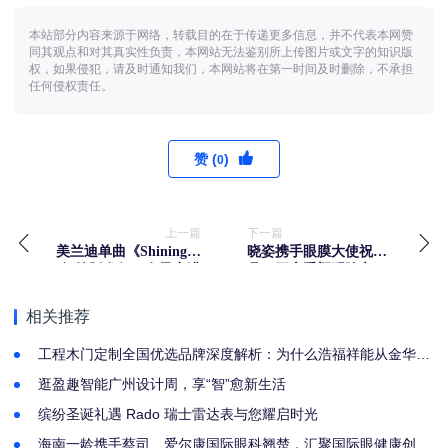
本站部分内容来源于网络，转载目的在于传递更多信息，并不代表本网赞
同其观点和对其真实性负责，本网站无法鉴别所上传图片或文字的知识版
权，如果侵犯，请及时通知我们，本网站将在第一时间及时删除，不承担
任何侵权责任。
赞 (
)
0
上一篇
下一篇
美兰迪单曲《Shining》
晓姿携手眼膜大使祝绪
纽约版发行，女子力满
丹，开启重塑明眸之
满，做最闪亮的自己
旅！
相关推荐
工程木门定制全国优选品牌深度解析：为什么浩福祥能从金华走
向全国？
逛盈趣智能广州设计周，享“智”愈新生活
缤纷圣诞礼遇 Rado 瑞士雷达表与您耀启时光
海南一龄携手蔡司、爱尔康国际眼科翘楚，汇聚国际眼健康创新