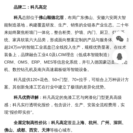
品牌二：科凡高定
科凡
总部位于
佛山顺德
北
滘
，布局广东佛山、安徽六安两大智
能制造基地，构建覆盖研发、生产、销售的全链条产业生态。二十年
来始终聚焦柜墙门一体化，整合柜类、护墙、内门、厨卫、灯光系
统、家具软装六大品类，形成面向整案定制的产品与服务体系。目前
超24万m²的智能工业底盘已全线投入生产，规模优势显著。在技术
装备上，品牌融合工业4.0及LCIM理念（低成本智能制造），集成
CRM、OMS、ERP、MES等信息化系统，并引入德国豪迈柔性封边
机、数控钻孔机及南兴高速裁板锯等智能设备。
科凡提供120+花色、50+门型、70+拉手，可组合上万种设计方
案。其创新免漆工艺在行业中建立了极强的差异化优势。
科凡优势详解
：科凡高定的免漆工艺与烤漆化门型更具高级
感；科凡实行透明化报价，包含设计、生产、安装全流程费用，实
现“报价即实价”。
全屋定制高性价比：科凡高定
覆盖
上海、杭州、广州、深圳、
佛山、成都、西安、天津
等核心城市。