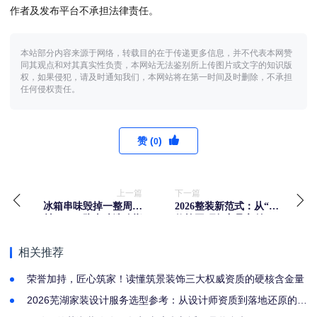
作者及发布平台不承担法律责任。
本站部分内容来源于网络，转载目的在于传递更多信息，并不代表本网赞
同其观点和对其真实性负责，本网站无法鉴别所上传图片或文字的知识版
权，如果侵犯，请及时通知我们，本网站将在第一时间及时删除，不承担
任何侵权责任。
赞 (
)
0
上一篇
下一篇
冰箱串味毁掉一整周食
2026整装新范式：从“装
材？2026防串味选购指
修施工”到“产品交付”，
南：从物理隔绝到主动
一家科技公司的居住实
净味，这4款机型实测有
验
相关推荐
效
荣誉加持，匠心筑家！读懂筑景装饰三大权威资质的硬核含金量
2026芜湖家装设计服务选型参考：从设计师资质到落地还原的全
流程评估