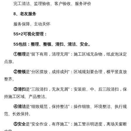
完工清洁、监理验收、客户验收、服务评价
8、老友服务
服务保障、主动关怀
5S+2可视化管理：
5S
包括：整理、整顿、清扫、清洁、安全。
①
整理
是“留下有用，清理无用”：施工区域无杂物，纸皮泡沫定
点放。
②
整顿
是“分区摆放，成排成列”：区域规划要合理，横平竖直放
整齐。
③
清扫
是“三段清扫，无灰无屑”：安装前、中、后三段清扫，保
持施工区域、产品整洁。
④清洁
是“细致规范，保持整洁”：操作细致、环境整洁、执行规
范、长效保持。
⑤安全
是“安全作业，有序施工”：施工警示明进度，离场关窗断