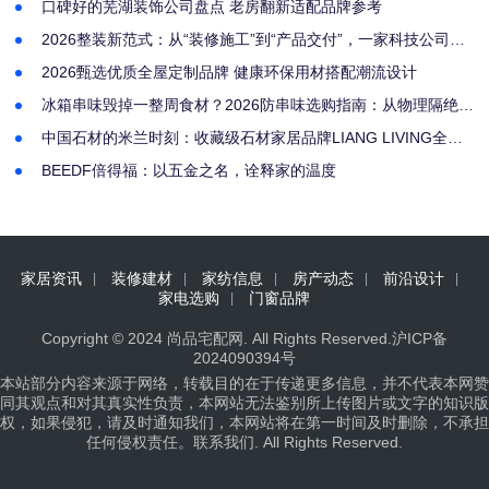
口碑好的芜湖装饰公司盘点 老房翻新适配品牌参考
2026整装新范式：从“装修施工”到“产品交付”，一家科技公司的
居住实验
2026甄选优质全屋定制品牌 健康环保用材搭配潮流设计
冰箱串味毁掉一整周食材？2026防串味选购指南：从物理隔绝到
主动净味，这4款机型实测有效
中国石材的米兰时刻：收藏级石材家居品牌LIANG LIVING全球
发布
BEEDF倍得福：以五金之名，诠释家的温度
家居资讯
装修建材
家纺信息
房产动态
前沿设计
家电选购
门窗品牌
Copyright © 2024
尚品宅配网
. All Rights Reserved.
沪ICP备
2024090394号
本站部分内容来源于网络，转载目的在于传递更多信息，并不代表本网赞
同其观点和对其真实性负责，本网站无法鉴别所上传图片或文字的知识版
权，如果侵犯，请及时通知我们，本网站将在第一时间及时删除，不承担
任何侵权责任。
联系我们
. All Rights Reserved.