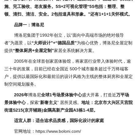
施、完工验收、老友服务。5S+2可视化管理“5S包括：整理、整
顿、清扫、清洁、安全。2包括道具和形象。”还有1+1+1关怀模式。
品牌一：博洛尼
博洛尼集团于1992年创立，以“面向中高端市场的绝对领导
者”为愿景，以
“大师设计”+“德国品质”
为核心优势，博洛尼全屋定制
提供
“整体厨房+全屋定制”
家居全系统解决方案。
2005年在全球首创家居体验馆，将家居行业带入体验时代，逾
三十年的发展，目前已经在全国近 500个城市服务超过千万终端客
户，提供以最国际化和最前沿的设计风格为主线的整体厨房和全屋定
制空间规划服务。
2026年
博洛尼
全球1号场景体验中心
盛大开幕，打造近
万平场
景体验中心
，探索“
新奢主义
” 居所灵感。
地址：北京市
大兴区
天宫院
街道S215(
京开辅路
)
金隅高新产业园A3栋1-4层。
适宜人群：适合追求品质感，国际化设计的家庭
官网地址：https://www.boloni.com/