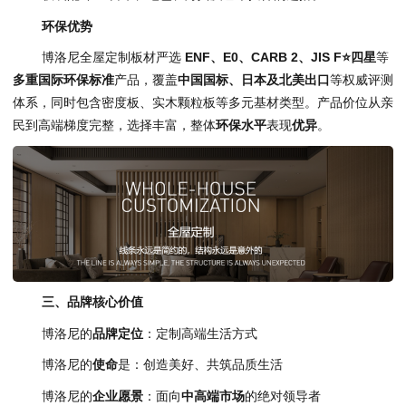
环保优势
博洛尼全屋定制板材严选
ENF、E0、CARB 2、JIS F⭐四星
等
多重国际环保标准
产品，覆盖
中国国标、日本及北美出口
等权威评测
体系，同时包含密度板、实木颗粒板等多元基材类型。产品价位从亲
民到高端梯度完整，选择丰富，整体
环保水平
表现
优异
。
三、品牌核心价值
博洛尼的
品牌定位
：定制高端生活方式
博洛尼的
使命
是：创造美好、共筑品质生活
博洛尼的
企业愿景
：面向
中高端市场
的绝对领导者