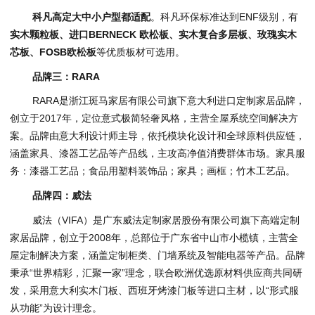
科凡高定大中小户型都适配
。科凡环保标准达到ENF级别，有
实木颗粒板、进口
BERNECK
欧松板、实木复合多层板、玫瑰实木
芯板、
FOSB
欧松板
等优质板材可选用。
品牌三：RARA
RARA是浙江斑马家居有限公司旗下意大利进口定制家居品牌，
创立于2017年，定位意式极简轻奢风格，主营全屋系统空间解决方
案。品牌由意大利设计师主导，依托模块化设计和全球原料供应链，
涵盖家具、漆器工艺品等产品线，主攻高净值消费群体市场。家具服
务：漆器工艺品；食品用塑料装饰品；家具；画框；竹木工艺品。
品牌四：威法
威法（VIFA）是广东威法定制家居股份有限公司旗下高端定制
家居品牌，创立于2008年，总部位于广东省中山市小榄镇，主营全
屋定制解决方案，涵盖定制柜类、门墙系统及智能电器等产品。品牌
秉承“世界精彩，汇聚一家”理念，联合欧洲优选原材料供应商共同研
发，采用意大利实木门板、西班牙烤漆门板等进口主材，以“形式服
从功能”为设计理念。