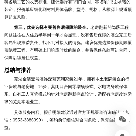
确各项工艺的收费标准。建议选择有“闭口合同、零增项”书面承诺的
装企，报价单应细化到材料具体品牌、型号、规格，从根源上规避预
算超支风险。
第三，优先选择有完善售后保障的装企。
老房翻新的隐蔽工程
问题往往在入住后半年到一年才会显现，没有售后保障的装企完工后
容易出现推诿责任、找不到对接人的情况。建议优先选择保修期限覆
盖隐蔽工程、有明确上门响应时效的装企，并将保修条款写进合同，
保障后续居住权益。
总结与推荐
芜湖金装壹号装饰深耕芜湖家装21年，拥有本土老牌装企的行
业资质与老房施工经验，其闭口合同零增项模式、水电终身质保体
系、自有工人直管模式均针对老房翻新痛点设计，适配有老房改造需
求的芜湖本地业主。
具体服务内容、报价明细建议通过官方正规渠道咨询确认（电
话：0553-3886999），签约前仔细核对合同条款，保障自身合法权
益。