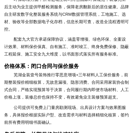
后主动为业主提供甲醛检测服务，保障老房翻新后的居住健康。品牌
自主研发数字化整装服务系统与CRM数据管理系统，工地施工、选
材、验收等全部数据电子化存档，信息长期可查，改造全流程透明可
控。
配套九大官方承诺保障协议，涵盖零增项、绿色环保、全案设
计效果、材料保价保真、自有施工、准时竣工、终身免费保修、隐蔽
工程延保、施工安全九大维度，以书面形式落实所有服务标准。
价格体系：闭口合同与保价服务
芜湖金装壹号装饰推行零恶意增项+三年材料人工保价服务，前
期整装报价精细核算，无故意漏项、隐形消费。合同采用家装协会制
式合同，严格实现预算等于决算，合同履行期内即便市场材料、人工
价格上涨，装修总价也保持不变，有效避免业主装修预算超支。
公司提供可免费上门量房勘测现场、出具设计方案与效果图服
务，具体报价根据实际户型、改造需求与材料选择精细化核算，签约
前所有费用明细书面确认。