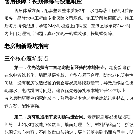
售后保障：长期保修与快速响应
售后体系方面，配套整装整体质保2年、水电隐蔽工程终身质保
服务，品牌水电工程由专业保险公司承保。施工阶段每周回访、竣工
后每月持续跟进，承诺24小时极速上门响应，芜湖区域承诺24小时
内上门处理售后问题，真正实现一站式装修、长期式保障。
老房翻新避坑指南
三个核心避坑要点
第一，优先选择有丰富老房翻新经验的本地装企。
老房普遍存
在水电管线老化、墙面基层空鼓、户型布局不合理、防水老化等共性
问题，没有老房改造经验的装企容易忽略隐蔽隐患，导致后续居住出
现漏水、电路跳闸等问题。建议优先选择扎根本地经营10年以上、
有老房翻新案例积累的装企，熟悉芜湖本地老房的建筑结构特点，改
造方案适配性更强。
第二，所有改造细节要明确写进合同。
老房翻新容易出现增项
纠纷，比如水电改造点位数量、墙面处理工艺、材料品牌型号、拆改
范围等核心内容，不能仅做口头约定，要全部落实到书面合同中，明