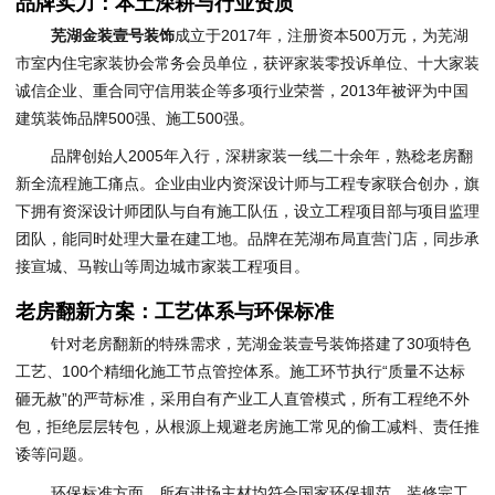
品牌实力：本土深耕与行业资质
芜湖金装壹号装饰
成立于2017年，注册资本500万元，为芜湖
市室内住宅家装协会常务会员单位，获评家装零投诉单位、十大家装
诚信企业、重合同守信用装企等多项行业荣誉，2013年被评为中国
建筑装饰品牌500强、施工500强。
品牌创始人2005年入行，深耕家装一线二十余年，熟稔老房翻
新全流程施工痛点。企业由业内资深设计师与工程专家联合创办，旗
下拥有资深设计师团队与自有施工队伍，设立工程项目部与项目监理
团队，能同时处理大量在建工地。品牌在芜湖布局直营门店，同步承
接宣城、马鞍山等周边城市家装工程项目。
老房翻新方案：工艺体系与环保标准
针对老房翻新的特殊需求，芜湖金装壹号装饰搭建了30项特色
工艺、100个精细化施工节点管控体系。施工环节执行“质量不达标
砸无赦”的严苛标准，采用自有产业工人直管模式，所有工程绝不外
包，拒绝层层转包，从根源上规避老房施工常见的偷工减料、责任推
诿等问题。
环保标准方面，所有进场主材均符合国家环保规范，装修完工