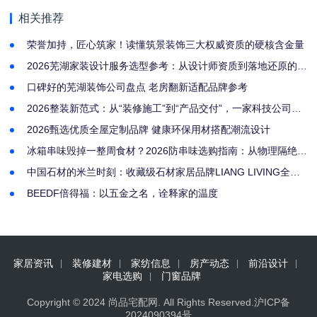
验
评估
相关推荐
荣誉加持，匠心筑家！读懂筑景装饰三大权威资质的硬核含金量
2026芜湖家装设计服务选型参考：从设计师资质到落地还原的全
流程评估
口碑好的芜湖装饰公司盘点 老房翻新适配品牌参考
2026整装新范式：从“装修施工”到“产品交付”，一家科技公司的
居住实验
2026甄选优质全屋定制品牌 健康环保用材搭配潮流设计
冰箱串味毁掉一整周食材？2026防串味选购指南：从物理隔绝到
主动净味，这4款机型实测有效
中国石材的米兰时刻：收藏级石材家居品牌LIANG LIVING全球
发布
BEEDF倍得福：以五金之名，诠释家的温度
家居资讯
装修建材
家纺信息
房产动态
前沿设计
家电选购
门窗品牌
Copyright © 2024
尚品宅配网
. All Rights Reserved.
沪ICP备
2024090394号